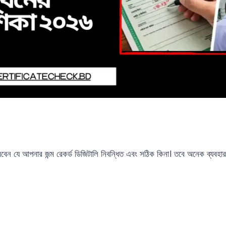
েন যে আপনার জন্ম রেকর্ড ডিজিটালি নিবন্ধিত এবং সঠিক কিনা। তবে অনেক ব্যবহারকা