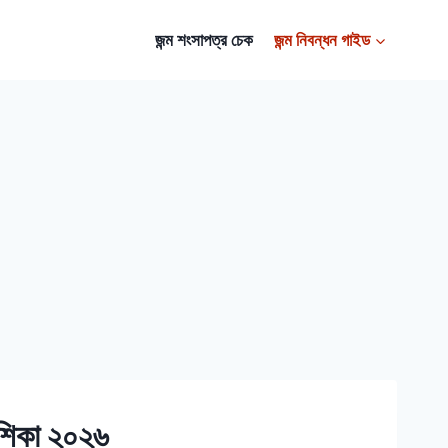
জন্ম শংসাপত্র চেক
জন্ম নিবন্ধন গাইড
দেশিকা ২০২৬